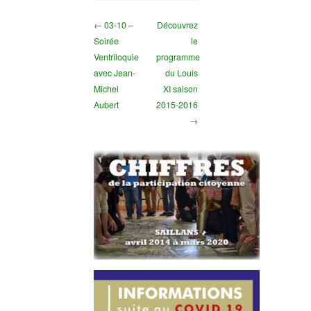
← 03-10 –
Découvrez
Soirée
le
Ventriloquie
programme
avec Jean-
du Louis
Michel
XI saison
Aubert
2015-2016
→