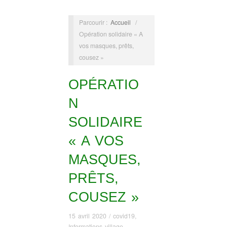
Parcourir :
Accueil
/
Opération solidaire « A
vos masques, prêts,
cousez »
OPÉRATIO
N
SOLIDAIRE
« A VOS
MASQUES,
PRÊTS,
COUSEZ »
15 avril 2020
/
covid19
,
Informations village