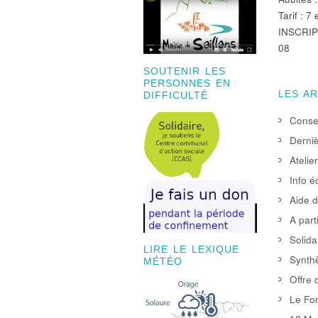
Tarif : 
INSCRIP
08
SOUTENIR LES
PERSONNES EN
LES A
DIFFICULTÉ
Consei
Derniè
Atelie
Info é
Aide d
A part
Solida
LIRE LE LEXIQUE
Synthè
MÉTÉO
Offre 
Le For