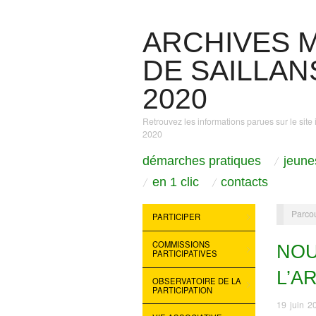
ARCHIVES M
DE SAILLANS
2020
Retrouvez les informations parues sur le site 
2020
démarches pratiques
jeune
en 1 clic
contacts
Parcou
PARTICIPER
COMMISSIONS
NOU
PARTICIPATIVES
L’A
OBSERVATOIRE DE LA
PARTICIPATION
19 juin 2