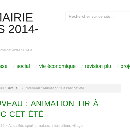
AIRIE
 2014-
internet entre 2014 à
sse
social
vie économique
révision plu
pro
rir :
Accueil
/
Nouveau : Animation tir à l’arc cet été
VEAU : ANIMATION TIR À
RC CET ÉTÉ
016
/
Actualités sport et nature
,
Informations village