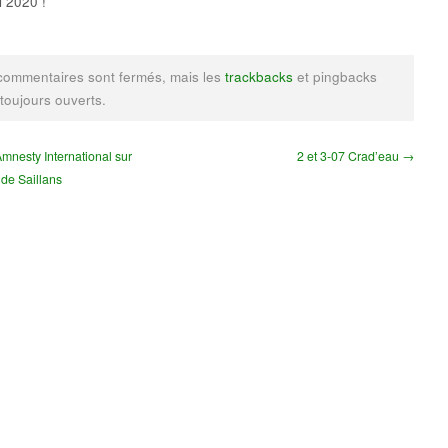
 2020 !
commentaires sont fermés, mais les
trackbacks
et pingbacks
 toujours ouverts.
mnesty International sur
2 et 3-07 Crad’eau →
 de Saillans