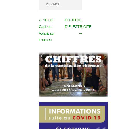
ouverts.
← 16-03
COUPURE
Caribou
D’ELECTRICITE
Volant au
→
Louis XI