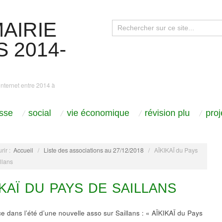
AIRIE
 2014-
internet entre 2014 à
sse
social
vie économique
révision plu
pro
rir :
Accueil
/
Liste des associations au 27/12/2018
/
AÏKIKAÏ du Pays
llans
IKAÏ DU PAYS DE SAILLANS
e dans l’été d’une nouvelle asso sur Saillans : « AÏKIKAÏ du Pays