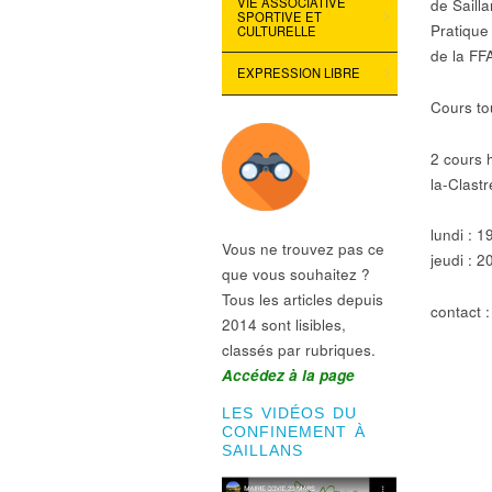
VIE ASSOCIATIVE
de Saill
SPORTIVE ET
Pratique 
CULTURELLE
de la FF
EXPRESSION LIBRE
Cours to
2 cours 
la-Clastr
lundi : 
Vous ne trouvez pas ce
jeudi : 
que vous souhaitez ?
Tous les articles depuis
contact 
2014 sont lisibles,
classés par rubriques.
Accédez à la page
LES VIDÉOS DU
CONFINEMENT À
SAILLANS