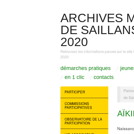
ARCHIVES M
DE SAILLANS
2020
Retrouvez les informations parues sur le site 
2020
démarches pratiques
jeune
en 1 clic
contacts
Parcou
PARTICIPER
de Sai
COMMISSIONS
PARTICIPATIVES
AÏK
OBSERVATOIRE DE LA
PARTICIPATION
Naissanc