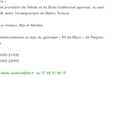
ans »
et promotion de l’Aïkido et du Budo traditionnel japonais, au sein
AB, selon l’enseignement de Maître Tamura.
us niveaux, Ado et Adultes
hebdomadaires au dojo du gymnase « Rif de Blanc » de Piegros-
e :
19H30-21H30
20H00-22H00
:
aikido.saillans@lail.fr
ou
07 66 51 90 15