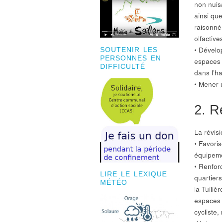
non nuis
ainsi que
raisonné
olfactiv
• Dévelo
SOUTENIR LES
PERSONNES EN
espaces p
DIFFICULTÉ
dans l’ha
• Mener u
2. R
La révis
• Favoris
équipem
• Renfor
LIRE LE LEXIQUE
quartier
MÉTÉO
la Tuiliè
espaces d
cycliste