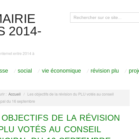
AIRIE
 2014-
internet entre 2014 à
sse
social
vie économique
révision plu
pro
rir :
Accueil
/
Les objectifs de la révision du PLU votés au conseil
ipal du 16 septembre
 OBJECTIFS DE LA RÉVISION
PLU VOTÉS AU CONSEIL