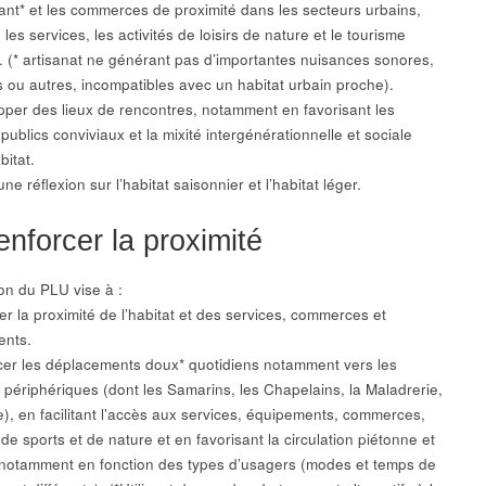
ant* et les commerces de proximité dans les secteurs urbains,
 les services, les activités de loisirs de nature et le tourisme
. (* artisanat ne générant pas d’importantes nuisances sonores,
es ou autres, incompatibles avec un habitat urbain proche).
pper des lieux de rencontres, notamment en favorisant les
ublics conviviaux et la mixité intergénérationnelle et sociale
bitat.
ne réflexion sur l’habitat saisonnier et l’habitat léger.
enforcer la proximité
ion du PLU vise à :
er la proximité de l’habitat et des services, commerces et
ents.
cer les déplacements doux* quotidiens notamment vers les
s périphériques (dont les Samarins, les Chapelains, la Maladrerie,
re), en facilitant l’accès aux services, équipements, commerces,
e sports et de nature et en favorisant la circulation piétonne et
, notamment en fonction des types d’usagers (modes et temps de