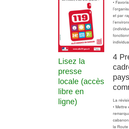
• Favori
l’organis
et par r
l’environ
(individu
fonction
individua
4 Pr
Lisez la
cadr
presse
pays
locale (accès
com
libre en
La révis
ligne)
• Mettre
remarqua
cabanons,
la Route 