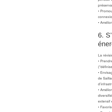
préserva
• Promouv
connexio
• Amélio
6. S’
éner
La révis
• Prendr
(*définis
• Envisa
de Sailla
d’infras
• Amélior
diversifi
extensif 
• Favori