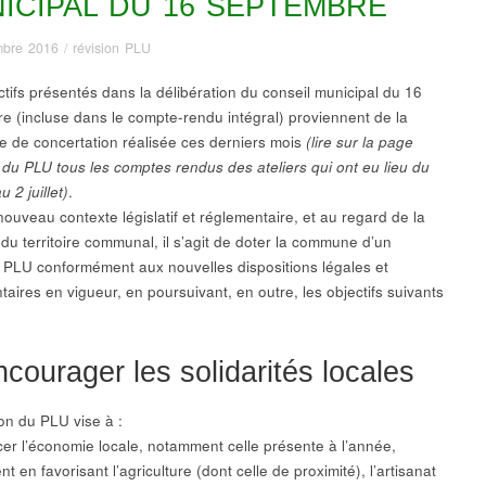
ICIPAL DU 16 SEPTEMBRE
mbre 2016
/
révision PLU
ctifs présentés dans la délibération du conseil municipal du 16
e (incluse dans le compte-rendu intégral) proviennent de la
 de concertation réalisée ces derniers mois
(lire sur la page
 du PLU tous les comptes rendus des ateliers qui ont eu lieu du
u 2 juillet)
.
ouveau contexte législatif et réglementaire, et au regard de la
 du territoire communal, il s’agit de doter la commune d’un
PLU conformément aux nouvelles dispositions légales et
aires en vigueur, en poursuivant, en outre, les objectifs suivants
ncourager les solidarités locales
ion du PLU vise à :
cer l’économie locale, notamment celle présente à l’année,
 en favorisant l’agriculture (dont celle de proximité), l’artisanat