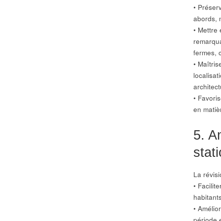
• Préserv
abords, 
• Mettre 
remarqua
fermes, 
• Maîtri
localisat
architect
• Favori
en matièr
5. A
stat
La révis
• Facilit
habitant
• Amélio
période e