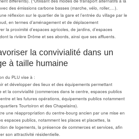
nt différents). (*Utilisant des modes de transport alternatifs à la
 avec des émissions carbone basses (marche, vélo, roller,…).
ne réflexion sur le quartier de la gare et l’entrée du village par le
oud, en termes d’aménagement et de déplacement
ver la proximité d’espaces agricoles, de jardins, d’espaces
dont la rivière Drôme et ses abords, ainsi que ses affluents.
avoriser la convivialité dans un
age à taille humaine
ion du PLU vise à :
nir et développer des lieux et des équipements permettant
e et la convivialité (commerces dans le centre, espaces publics
centre et les futures opérations, équipements publics notamment
 quartiers Tourtoiron et des Chapelains).
tre une réappropriation du centre-bourg ancien par une mise en
es espaces publics, notamment les places et placettes, la
tation de logements, la présence de commerces et services, afin
er son attractivité résidentielle.