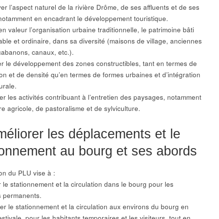
er l’aspect naturel de la rivière Drôme, de ses affluents et de ses
notamment en encadrant le développement touristique.
en valeur l’organisation urbaine traditionnelle, le patrimoine bâti
ble et ordinaire, dans sa diversité (maisons de village, anciennes
cabanons, canaux, etc.).
ser le développement des zones constructibles, tant en termes de
ion et de densité qu’en termes de formes urbaines et d’intégration
urale.
ser les activités contribuant à l’entretien des paysages, notamment
e agricole, de pastoralisme et de sylviculture.
méliorer les déplacements et le
ionnement au bourg et ses abords
ion du PLU vise à :
er le stationnement et la circulation dans le bourg pour les
s permanents.
rer le stationnement et la circulation aux environs du bourg en
stivale, pour les habitants temporaires et les visiteurs, tout en