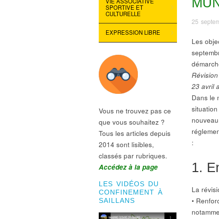
MUN
VIE ASSOCIATIVE
SPORTIVE ET
CULTURELLE
25 septe
EXPRESSION LIBRE
Les obje
septembr
démarche
Révision
23 avril a
Dans le n
situation
Vous ne trouvez pas ce
nouveau 
que vous souhaitez ?
réglement
Tous les articles depuis
:
2014 sont lisibles,
classés par rubriques.
1. E
Accédez à la page
LES VIDÉOS DU
La révis
CONFINEMENT À
• Renfor
SAILLANS
notamment