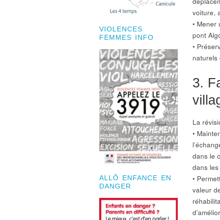
déplaceme
voiture,
• Mener u
VIOLENCES
pont Alg
FEMMES INFO
• Préser
naturels 
3. F
vill
La révis
• Mainte
l’échang
dans le 
dans les
• Permet
ALLÔ ENFANCE EN
DANGER
valeur d
réhabili
d’amélior