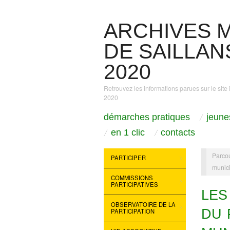
ARCHIVES M
DE SAILLANS
2020
Retrouvez les informations parues sur le site 
2020
démarches pratiques
jeune
en 1 clic
contacts
Parcou
PARTICIPER
munic
COMMISSIONS
PARTICIPATIVES
LES
OBSERVATOIRE DE LA
DU 
PARTICIPATION