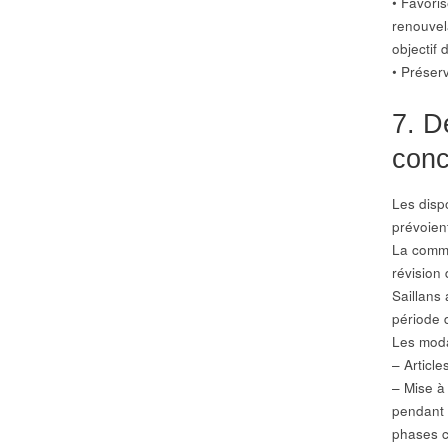
• Favori
renouvel
objectif
• Préserv
7. D
conc
Les disp
prévoien
La commu
révision
Saillans
période 
Les moda
– Article
– Mise à 
pendant l
phases c