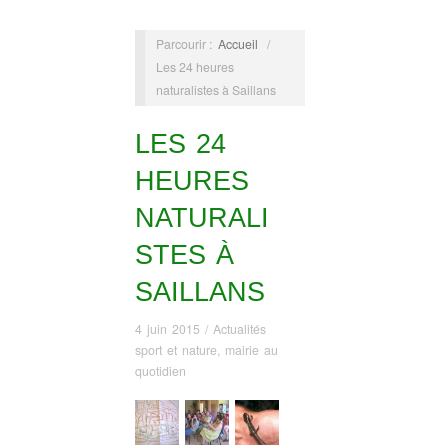
Parcourir :
Accueil
/
Les 24 heures
naturalistes à Saillans
LES 24
HEURES
NATURALI
STES À
SAILLANS
4 juin 2015
/
Actualités
sport et nature
,
mairie au
quotidien