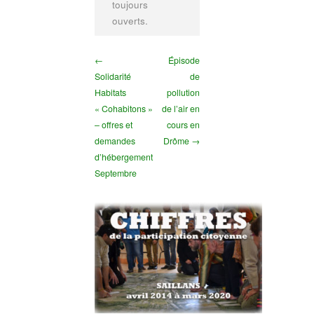
toujours
ouverts.
←
Épisode
Solidarité
de
Habitats
pollution
« Cohabitons »
de l’air en
– offres et
cours en
demandes
Drôme →
d’hébergement
Septembre