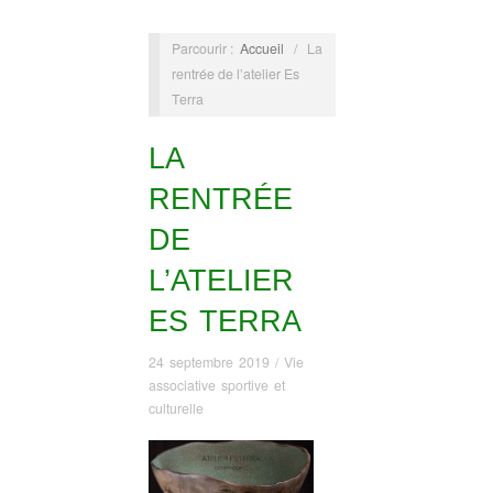
Parcourir :
Accueil
/
La
rentrée de l’atelier Es
Terra
LA
RENTRÉE
DE
L’ATELIER
ES TERRA
24 septembre 2019
/
Vie
associative sportive et
culturelle