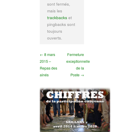
sont fermés,
mais les
trackbacks
et
pingbacks sont
toujours
ouverts.
← 8 mars
Fermeture
2015 –
exceptionnelle
Repas des
de la
aînés
Poste →