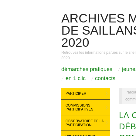
ARCHIVES M
DE SAILLANS
2020
Retrouvez les informations parues sur le site 
2020
démarches pratiques
jeune
en 1 clic
contacts
Parcou
PARTICIPER
comm
COMMISSIONS
PARTICIPATIVES
LA 
OBSERVATOIRE DE LA
DÉB
PARTICIPATION