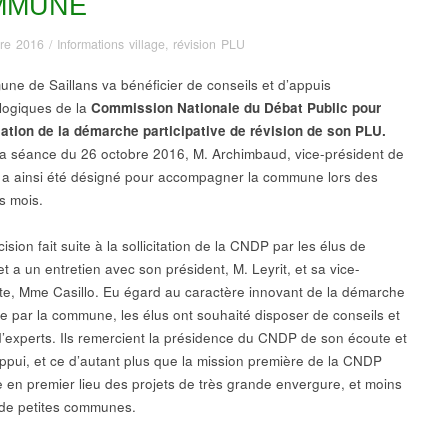
MMUNE
re 2016
/
Informations village
,
révision PLU
ne de Saillans va bénéficier de conseils et d’appuis
ogiques de la
Commission Nationale du Débat Public pour
sation de la démarche participative de révision de son PLU.
la séance du 26 octobre 2016, M. Archimbaud, vice-président de
a ainsi été désigné pour accompagner la commune lors des
s mois.
ision fait suite à la sollicitation de la CNDP par les élus de
et a un entretien avec son président, M. Leyrit, et sa vice-
te, Mme Casillo. Eu égard au caractère innovant de la démarche
se par la commune, les élus ont souhaité disposer de conseils et
d’experts. Ils remercient la présidence du CNDP de son écoute et
ppui, et ce d’autant plus que la mission première de la CNDP
 en premier lieu des projets de très grande envergure, et moins
de petites communes.