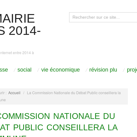
AIRIE
 2014-
internet entre 2014 à
sse
social
vie économique
révision plu
pro
rir :
Accueil
/
La Commission Nationale du Débat Public conseillera la
une
COMMISSION NATIONALE DU
AT PUBLIC CONSEILLERA LA