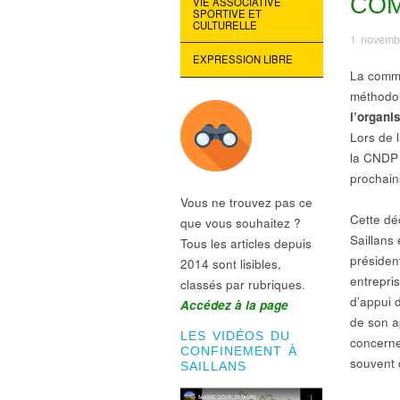
CO
VIE ASSOCIATIVE
SPORTIVE ET
CULTURELLE
1 novemb
EXPRESSION LIBRE
La commu
méthodol
l’organi
Lors de 
la CNDP 
prochain
Vous ne trouvez pas ce
Cette déc
que vous souhaitez ?
Saillans 
Tous les articles depuis
présiden
2014 sont lisibles,
entrepri
classés par rubriques.
d’appui 
Accédez à la page
de son a
LES VIDÉOS DU
concerne
CONFINEMENT À
souvent 
SAILLANS