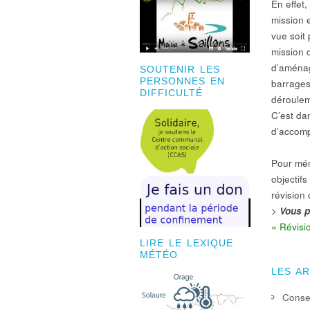
En effet
mission e
vue soit
mission 
d’aménag
SOUTENIR LES
PERSONNES EN
barrages
DIFFICULTÉ
déroulem
C’est da
d’accomp
Pour mém
objectifs
révision
>
Vous p
« Révisi
LIRE LE LEXIQUE
MÉTÉO
LES A
Consei