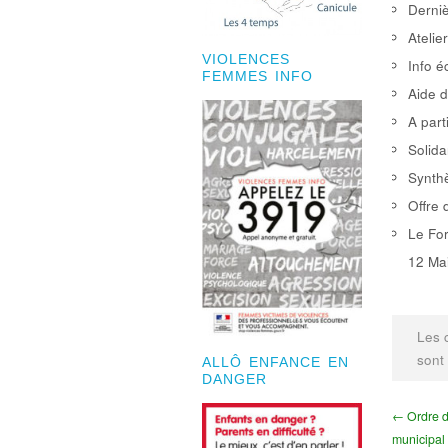
Derniè
Atelie
VIOLENCES
Info é
FEMMES INFO
Aide d
A part
Solida
Synthè
Offre 
Le For
12 Mai
Les 
sont
ALLÔ ENFANCE EN
DANGER
← Ordre d
municipal