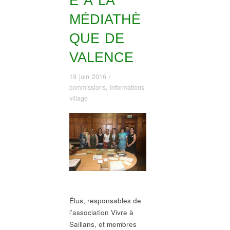
E À LA
MÉDIATHÈ
QUE DE
VALENCE
19 juin 2016
/
commissions
,
Informations
village
Élus, responsables de
l’association Vivre à
Saillans, et membres