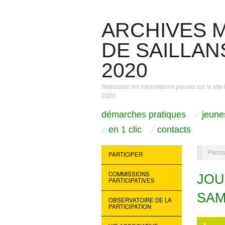
ARCHIVES M
DE SAILLANS
2020
Retrouvez les informations parues sur le site 
2020
démarches pratiques
jeune
en 1 clic
contacts
Parcou
PARTICIPER
COMMISSIONS
JOU
PARTICIPATIVES
SAM
OBSERVATOIRE DE LA
PARTICIPATION