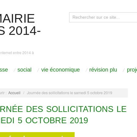
AIRIE
 2014-
internet entre 2014 à
sse
social
vie économique
révision plu
pro
rir :
Accueil
/
Journée des sollicitations le samedi 5 octobre 2019
RNÉE DES SOLLICITATIONS LE
EDI 5 OCTOBRE 2019