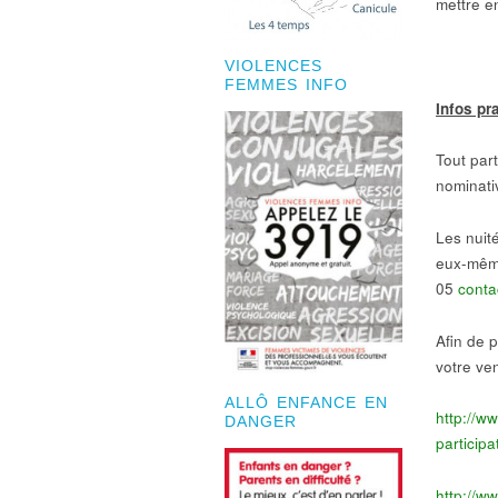
mettre e
VIOLENCES
FEMMES INFO
Infos pr
Tout part
nominati
Les nuité
eux-même
05
conta
Afin de 
votre ven
ALLÔ ENFANCE EN
http://w
DANGER
participa
http://w