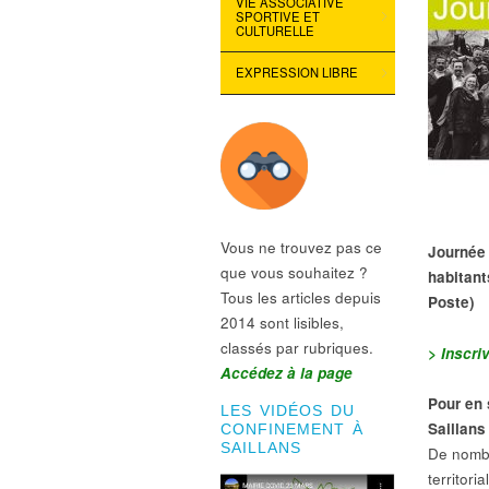
VIE ASSOCIATIVE
SPORTIVE ET
CULTURELLE
EXPRESSION LIBRE
Vous ne trouvez pas ce
Journée 
que vous souhaitez ?
habitant
Tous les articles depuis
Poste)
2014 sont lisibles,
classés par rubriques.
> Inscri
Accédez à la page
Pour en 
LES VIDÉOS DU
Saillans
CONFINEMENT À
SAILLANS
De nombr
territori