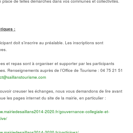
n place de telles démarches dans vos communes et collectivités.
atiques :
icipant doit s’inscrire au préalable. Les inscriptions sont
ves.
es et repas sont à organiser et supporter par les participants
s. Renseignements auprès de l’Office de Tourisme : 04 75 21 51
ct@saillanstourisme.com
pouvoir creuser les échanges, nous vous demandons de lire avant
ue les pages internet du site de la mairie, en particulier :
ww.mairiedesaillans2014-2020.fr/gouvernance-collegiale-et-
tive/
ww.mairiedesaillans2014-2020.fr/participez/