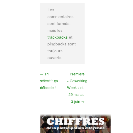
Les
commentaires
sont fermés,
mais les
trackbacks
et
pingbacks sont
toujours
ouverts.
← Tri
Première
sélectif : ça
« Coworking
déborde !
Week » du
29 mai au
2 juin →