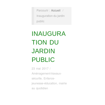
Parcourir :
Accueil
/
Inauguration du jardin
public
INAUGURA
TION DU
JARDIN
PUBLIC
23 mai 2017
/
Aménagement-travaux-
sécurite
,
Enfance-
jeunesse-éducation
,
mairie
au quotidien