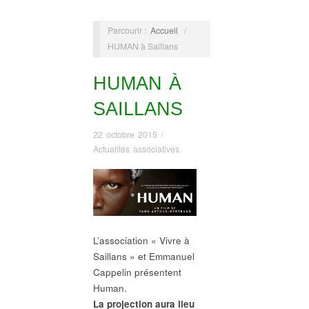
Parcourir :
Accueil
/
HUMAN à Saillans
HUMAN À
SAILLANS
22 octobre 2015
/
Actualités associatives
L’association « Vivre à
Saillans » et Emmanuel
Cappelin présentent
Human.
La projection aura lieu