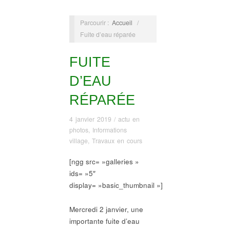
Parcourir :
Accueil
/
Fuite d’eau réparée
FUITE
D’EAU
RÉPARÉE
4 janvier 2019
/
actu en
photos
,
Informations
village
,
Travaux en cours
[ngg src= »galleries »
ids= »5″
display= »basic_thumbnail »]
Mercredi 2 janvier, une
importante fuite d’eau