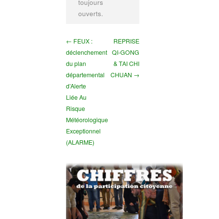
toujours
ouverts.
← FEUX :
REPRISE
déclenchement
QI-GONG
du plan
& TAI CHI
départemental
CHUAN →
d’Alerte
Liée Au
Risque
Météorologique
Exceptionnel
(ALARME)