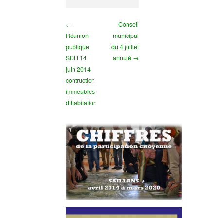
←
Conseil
Réunion
municipal
publique
du 4 juillet
SDH 14
annulé →
juin 2014
contruction
immeubles
d’habitation