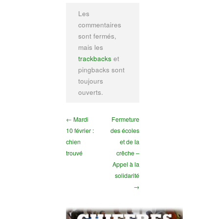
Les
commentaires
sont fermés,
mais les
trackbacks
et
pingbacks sont
toujours
ouverts.
← Mardi
Fermeture
10 février :
des écoles
chien
et de la
trouvé
crêche –
Appel à la
solidarité
→