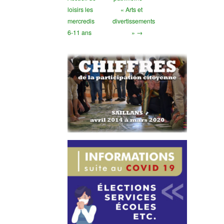
loisirs les
« Arts et
mercredis
divertissements
6-11 ans
» →