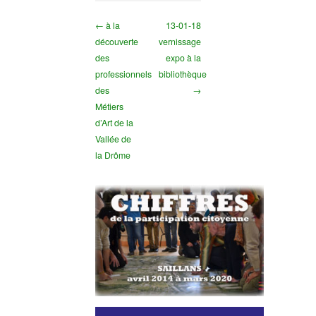
← à la
13-01-18
découverte
vernissage
des
expo à la
professionnels
bibliothèque
des
→
Métiers
d’Art de la
Vallée de
la Drôme