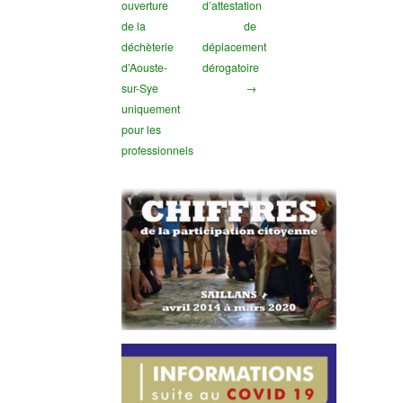
ouverture
d’attestation
de la
de
déchèterie
déplacement
d’Aouste-
dérogatoire
sur-Sye
→
uniquement
pour les
professionnels