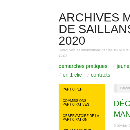
ARCHIVES M
DE SAILLANS
2020
Retrouvez les informations parues sur le site 
2020
démarches pratiques
jeune
en 1 clic
contacts
Parcou
PARTICIPER
COMMISSIONS
DÉC
PARTICIPATIVES
MAN
OBSERVATOIRE DE LA
PARTICIPATION
5 février