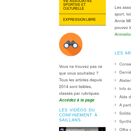
VIE ASSOCIATIVE
SPORTIVE ET
Les asso
CULTURELLE
sport, l
EXPRESSION LIBRE
Annie MO
pouvez l
Animatio
LES A
Consei
Vous ne trouvez pas ce
Derniè
que vous souhaitez ?
Tous les articles depuis
Atelie
2014 sont lisibles,
Info é
classés par rubriques.
Aide d
Accédez à la page
A part
LES VIDÉOS DU
Solida
CONFINEMENT À
SAILLANS
Synthè
Offre 