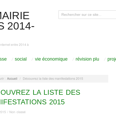
AIRIE
 2014-
internet entre 2014 à
sse
social
vie économique
révision plu
pro
rir :
Accueil
/
Découvrez la liste des manifestations 2015
OUVREZ LA LISTE DES
IFESTATIONS 2015
 2015
/
Non classé