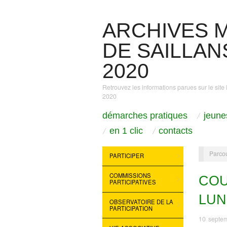
ARCHIVES M
DE SAILLANS
2020
Retrouvez les informations parues sur le site 
2020
démarches pratiques
jeune
en 1 clic
contacts
Parcou
PARTICIPER
COMMISSIONS
COU
PARTICIPATIVES
LUN
OBSERVATOIRE DE LA
PARTICIPATION
10 septe