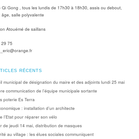
 Qi Gong , tous les lundis de 17h30 à 18h30, assis ou debout,
 âge, salle polyvalente
ion Atouémé de saillans
 29 75
_eric@orange.fr
RTICLES RÉCENTS
l municipal de désignation du maire et des adjoints lundi 25 mai
re communication de l’équipe municipale sortante
rs poterie Es Terra
conomique : installation d’un architecte
e l’Etat pour réparer son vélo
ir de jeudi 14 mai, distribution de masques
rité au village : les élues sociales communiquent