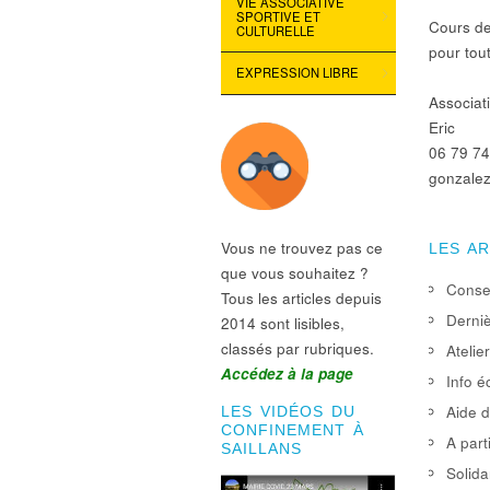
VIE ASSOCIATIVE
SPORTIVE ET
Cours de
CULTURELLE
pour tout
EXPRESSION LIBRE
Associat
Eric
06 79 74
gonzalez
Vous ne trouvez pas ce
LES A
que vous souhaitez ?
Consei
Tous les articles depuis
Derniè
2014 sont lisibles,
classés par rubriques.
Atelie
Accédez à la page
Info é
Aide d
LES VIDÉOS DU
CONFINEMENT À
A part
SAILLANS
Solida