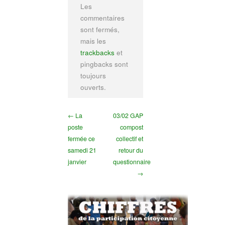
Les
commentaires
sont fermés,
mais les
trackbacks
et
pingbacks sont
toujours
ouverts.
← La
03/02 GAP
poste
compost
fermée ce
collectif et
samedi 21
retour du
janvier
questionnaire
→