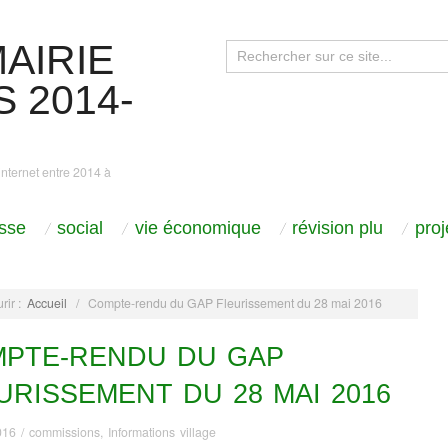
AIRIE
 2014-
internet entre 2014 à
sse
social
vie économique
révision plu
pro
rir :
Accueil
/
Compte-rendu du GAP Fleurissement du 28 mai 2016
PTE-RENDU DU GAP
URISSEMENT DU 28 MAI 2016
016
/
commissions
,
Informations village