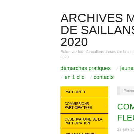
ARCHIVES M
DE SAILLANS
2020
Retrouvez les informations parues sur le site 
2020
démarches pratiques
jeune
en 1 clic
contacts
Parcou
PARTICIPER
COMMISSIONS
COM
PARTICIPATIVES
FLE
OBSERVATOIRE DE LA
PARTICIPATION
28 juin 2