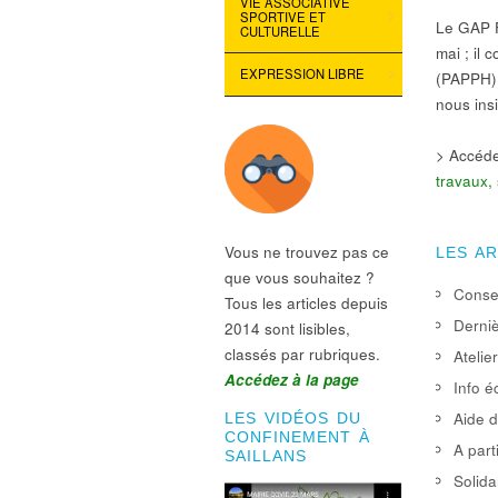
VIE ASSOCIATIVE
SPORTIVE ET
Le GAP F
CULTURELLE
mai ; il 
EXPRESSION LIBRE
(PAPPH).
nous ins
> Accéde
travaux, 
Vous ne trouvez pas ce
LES A
que vous souhaitez ?
Consei
Tous les articles depuis
Derniè
2014 sont lisibles,
classés par rubriques.
Atelie
Accédez à la page
Info é
Aide d
LES VIDÉOS DU
CONFINEMENT À
A part
SAILLANS
Solida