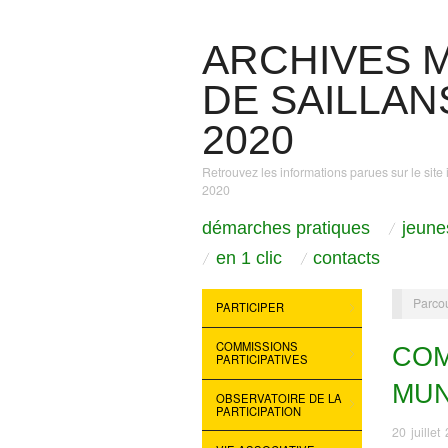
ARCHIVES M
DE SAILLANS
2020
Retrouvez les informations parues sur le site 
2020
démarches pratiques
jeune
en 1 clic
contacts
Parcou
PARTICIPER
COMMISSIONS
COM
PARTICIPATIVES
MUN
OBSERVATOIRE DE LA
PARTICIPATION
20 juillet