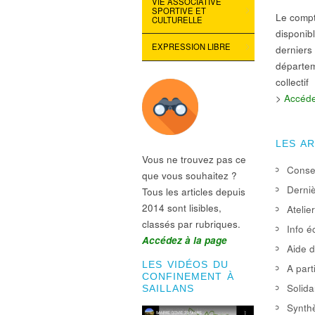
VIE ASSOCIATIVE
SPORTIVE ET
Le compt
CULTURELLE
disponib
EXPRESSION LIBRE
derniers
départeme
collectif
>
Accéde
LES A
Vous ne trouvez pas ce
Consei
que vous souhaitez ?
Derniè
Tous les articles depuis
2014 sont lisibles,
Atelie
classés par rubriques.
Info é
Accédez à la page
Aide d
LES VIDÉOS DU
A part
CONFINEMENT À
Solida
SAILLANS
Synthè