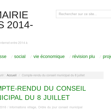
AIRIE
 2014-
internet entre 2014 à
sse
social
vie économique
révision plu
pro
rir :
Accueil
/
Compte-rendu du conseil municipal du 8 juillet
PTE-RENDU DU CONSEIL
ICIPAL DU 8 JUILLET
 2016
/
Informations village
,
Ordre du jour conseil municipal