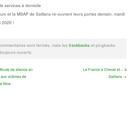
de services à domicile
um et la MSAP de Saillans ré-ouvrent leurs portes demain, mardi
 2020 !
commentaires sont fermés, mais les
trackbacks
et pingbacks
 toujours ouverts.
inute de silence en
La France à Cheval et… à
ux victimes de
Saillans →
de Nice