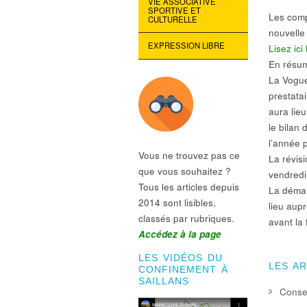
VIE ASSOCIATIVE
SPORTIVE ET
Les comp
CULTURELLE
nouvelle
EXPRESSION LIBRE
Lisez ic
En résu
La Vogue
prestatai
aura lieu
le bilan
l’année 
Vous ne trouvez pas ce
La révisi
que vous souhaitez ?
vendredi 
Tous les articles depuis
La démar
2014 sont lisibles,
lieu aup
classés par rubriques.
avant la 
Accédez à la page
LES VIDÉOS DU
LES A
CONFINEMENT À
SAILLANS
Consei