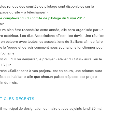
tes rendus des comités de pilotage sont disponibles sur la
 page du site « à télécharger ».
i le compte-rendu du comite de pilotage du 5 mai 2017.
mé:
 va bien être reconduite cette année, elle sera organisée par un
re extérieur. Les élus Associations affinent les devis. Une réunion
 en octobre avec toutes les associations de Saillans afin de faire
 de la Vogue et de voir comment nous souhaitons fonctionner pour
prochaine.
on du PLU va démarrer, le premier «atelier du futur» aura lieu le
16 juin.
che «Saillansons à vos projets» est en cours, une relance aura
rès des habitants afin que chacun puisse déposer ses projets
fin du mois.
RTICLES RÉCENTS
l municipal de désignation du maire et des adjoints lundi 25 mai