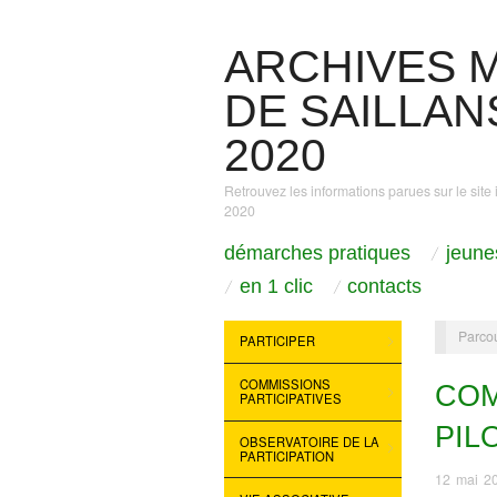
ARCHIVES M
DE SAILLANS
2020
Retrouvez les informations parues sur le site 
2020
démarches pratiques
jeune
en 1 clic
contacts
Parcou
PARTICIPER
COMMISSIONS
COM
PARTICIPATIVES
PIL
OBSERVATOIRE DE LA
PARTICIPATION
12 mai 2