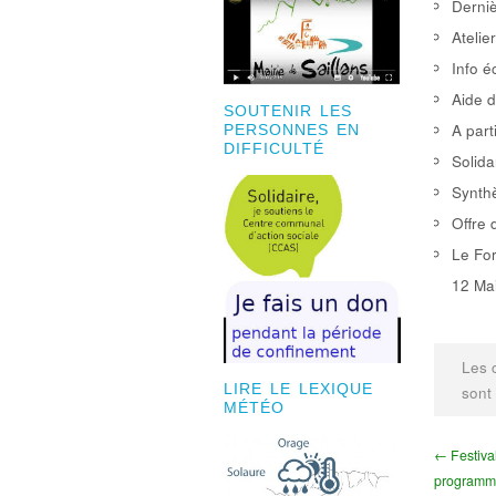
Derniè
Atelie
Info é
Aide d
SOUTENIR LES
A part
PERSONNES EN
DIFFICULTÉ
Solida
Synthè
Offre 
Le For
12 Mai
Les 
LIRE LE LEXIQUE
sont
MÉTÉO
← Festival
programm