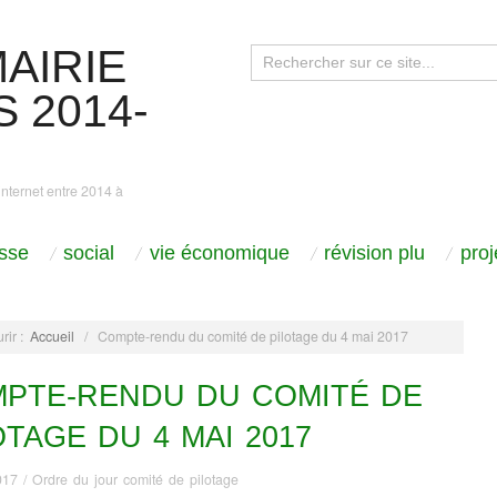
AIRIE
 2014-
internet entre 2014 à
sse
social
vie économique
révision plu
pro
rir :
Accueil
/
Compte-rendu du comité de pilotage du 4 mai 2017
PTE-RENDU DU COMITÉ DE
OTAGE DU 4 MAI 2017
017
/
Ordre du jour comité de pilotage