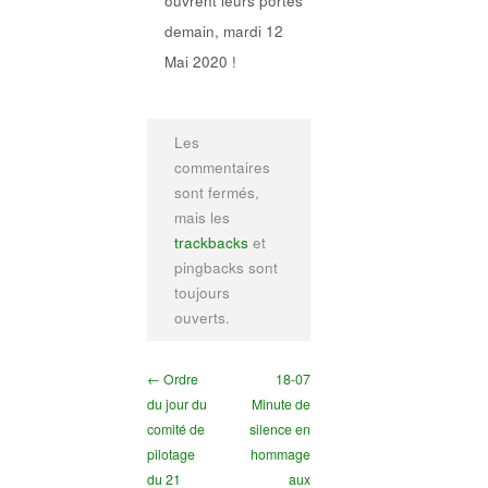
ouvrent leurs portes
demain, mardi 12
Mai 2020 !
Les
commentaires
sont fermés,
mais les
trackbacks
et
pingbacks sont
toujours
ouverts.
← Ordre
18-07
du jour du
Minute de
comité de
silence en
pilotage
hommage
du 21
aux