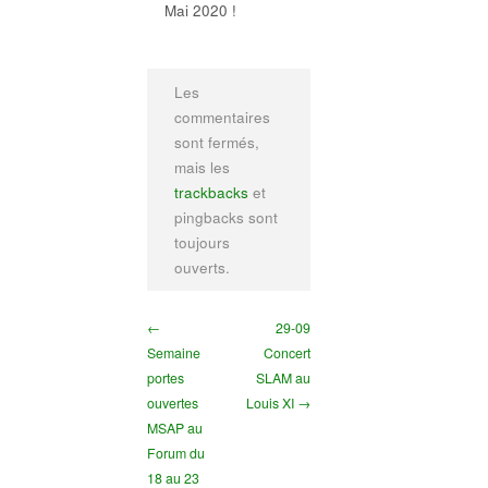
Mai 2020 !
Les
commentaires
sont fermés,
mais les
trackbacks
et
pingbacks sont
toujours
ouverts.
←
29-09
Semaine
Concert
portes
SLAM au
ouvertes
Louis XI →
MSAP au
Forum du
18 au 23