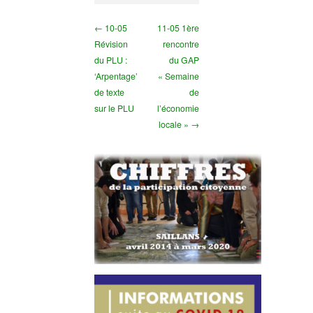
← 10-05
11-05 1ère
Révision
rencontre
du PLU :
du GAP
‘Arpentage’
« Semaine
de texte
de
sur le PLU
l’économie
locale » →