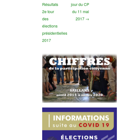
Résultats
jour du CP
2e tour
du 11 mai
des
2017 →
élections
présidentielles
2017