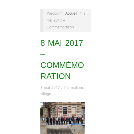
Parcourir :
Accueil
/
8
mai 2017 –
Commémoration
8 MAI 2017
–
COMMÉMO
RATION
8 mai 2017
/
Informations
village