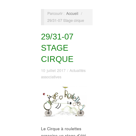
Parcourir :
Accueil
/
29/31-07 Stage cirque
29/31-07
STAGE
CIRQUE
10 juillet 2017
/
Actualités
associatives
Le Cirque à roulettes
organise un stage d’été