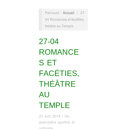
Parcourir :
Accueil
/
27-
04 Romances et facéties,
théâtre au Temple
27-04
ROMANCE
S ET
FACÉTIES,
THÉÂTRE
AU
TEMPLE
23 avril 2018
/
Vie
associative sportive et
culturelle