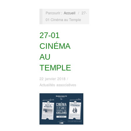
Parcourir :
Accueil
/
27-
01 Cinéma au Temple
27-01
CINÉMA
AU
TEMPLE
22 janvier 2018
/
Actualités associatives