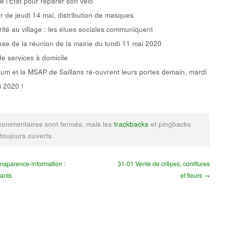
e l’Etat pour réparer son vélo
ir de jeudi 14 mai, distribution de masques
rité au village : les élues sociales communiquent
se de la réunion de la mairie du lundi 11 mai 2020
de services à domicile
um et la MSAP de Saillans ré-ouvrent leurs portes demain, mardi
 2020 !
commentaires sont fermés, mais les
trackbacks
et pingbacks
 toujours ouverts.
nsparence-information :
31-01 Vente de crêpes, confitures
tants
et fleurs →