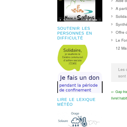
Aide d
A part
Solida
Synthè
SOUTENIR LES
Offre 
PERSONNES EN
DIFFICULTÉ
Le For
12 Mai
Les 
sont
← Gap tra
livret habi
LIRE LE LEXIQUE
MÉTÉO