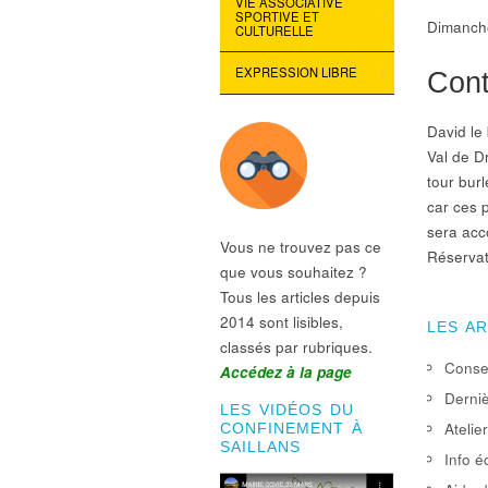
VIE ASSOCIATIVE
SPORTIVE ET
Dimanche
CULTURELLE
EXPRESSION LIBRE
Cont
David le
Val de D
tour burl
car ces p
sera acc
Vous ne trouvez pas ce
Réservat
que vous souhaitez ?
Tous les articles depuis
2014 sont lisibles,
LES A
classés par rubriques.
Consei
Accédez à la page
Derniè
LES VIDÉOS DU
Atelie
CONFINEMENT À
SAILLANS
Info é