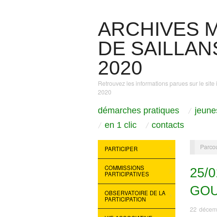
ARCHIVES M
DE SAILLANS
2020
Retrouvez les informations parues sur le site 
2020
démarches pratiques
jeune
en 1 clic
contacts
Parcou
PARTICIPER
COMMISSIONS
25/
PARTICIPATIVES
GO
OBSERVATOIRE DE LA
PARTICIPATION
22 décem