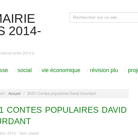
AIRIE
 2014-
internet entre 2014 à
sse
social
vie économique
révision plu
pro
rir :
Accueil
/
25/01 Contes populaires David Gourdant
01 CONTES POPULAIRES DAVID
URDANT
bre 2014
/
Non classé