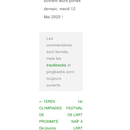
ouvrent leurs portes
demain, mardi 12
Mai 2020 !
Les
commentaires
sont fermés,
mais les
trackbacks
et
pingbacks sont
toujours
ouverts.
← 1ÈRES
1er
OLYMPIADES
FESTIVAL
DE
DE L’ART
PROXIMITÉ
NAÏF À
Dé-jouons
L’ART