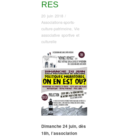
RES
20 juin 2018
/
Associations-sports-
culture-patrimoine
,
Vie
associative sportive et
culturelle
Dimanche 24 juin, dès
18h, l’association