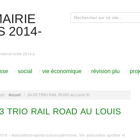
AIRIE
 2014-
internet entre 2014 à
sse
social
vie économique
révision plu
pro
rir :
Accueil
/
24-03 TRIO RAIL ROAD au Louis XI
03 TRIO RAIL ROAD AU LOUIS
2018
/
Associations-sports-culture-patrimoine
,
Vie associative sportive et