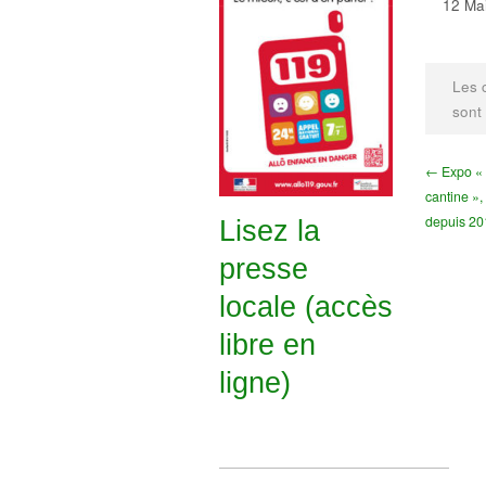
12 Mai
Les 
sont
← Expo «
cantine »,
depuis 20
Lisez la
presse
locale (accès
libre en
ligne)