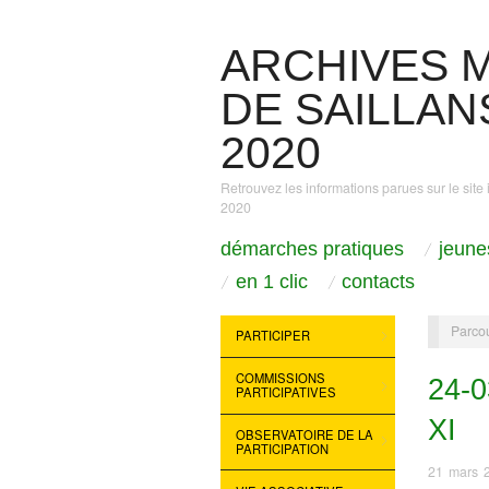
ARCHIVES M
DE SAILLANS
2020
Retrouvez les informations parues sur le site 
2020
démarches pratiques
jeune
en 1 clic
contacts
Parcou
PARTICIPER
COMMISSIONS
24-
PARTICIPATIVES
XI
OBSERVATOIRE DE LA
PARTICIPATION
21 mars 