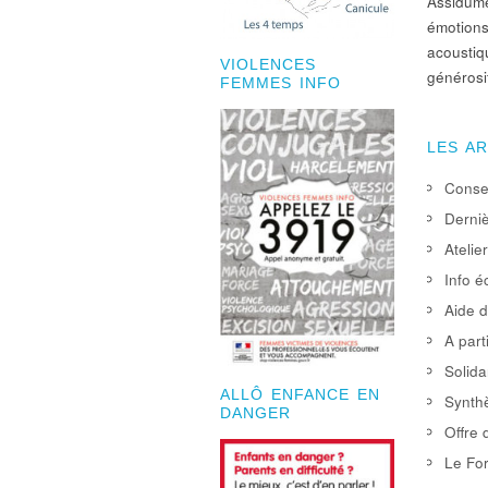
Assidûmen
émotions
acoustiq
VIOLENCES
générosi
FEMMES INFO
LES A
Consei
Derniè
Atelie
Info é
Aide d
A part
Solida
ALLÔ ENFANCE EN
Synthè
DANGER
Offre 
Le For