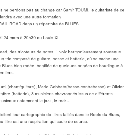
s ne perdons pas au change car Samir TOUMI, le guitariste de ce
iendra avec une autre formation
 RAIL ROAD dans un répertoire de BLUES
i 24 mars à 20h30 au Louis XI
road, des tricoteurs de notes, 1 voix harmonieusement soutenue
 un trio composé de guitare, basse et batterie, où se cache une
e Blues bien rodée, bonifiée de quelques années de bourlingue à
entiers.
umi,(chant/guitare), Mario Gobbato(basse-contrebasse) et Olivier
ière (batterie), 3 musiciens chevronnés issus de différents
musicaux notamment le jazz, le rock…
visitent leur cartographie de titres taillés dans le Roots du Blues,
e titre est une respiration qui coule de source.