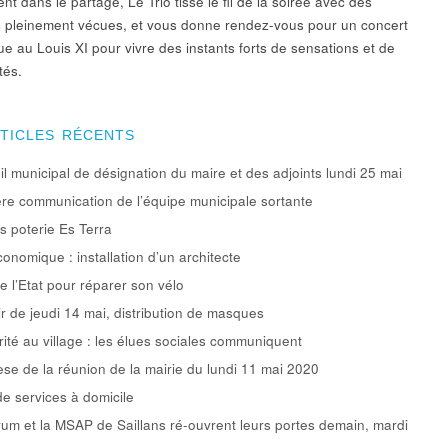
t dans le partage, Le Trio tisse le fil de la soirée avec des
 pleinement vécues, et vous donne rendez-vous pour un concert
ue au Louis XI pour vivre des instants forts de sensations et de
tés.
RTICLES RÉCENTS
l municipal de désignation du maire et des adjoints lundi 25 mai
re communication de l’équipe municipale sortante
rs poterie Es Terra
conomique : installation d’un architecte
e l’Etat pour réparer son vélo
ir de jeudi 14 mai, distribution de masques
rité au village : les élues sociales communiquent
se de la réunion de la mairie du lundi 11 mai 2020
de services à domicile
um et la MSAP de Saillans ré-ouvrent leurs portes demain, mardi