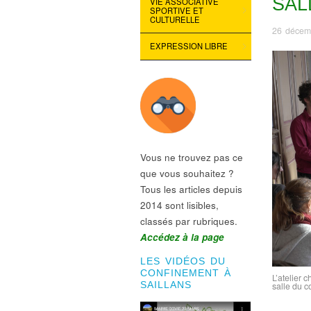
SAL
VIE ASSOCIATIVE
SPORTIVE ET
CULTURELLE
26 décem
EXPRESSION LIBRE
Vous ne trouvez pas ce
que vous souhaitez ?
Tous les articles depuis
2014 sont lisibles,
classés par rubriques.
Accédez à la page
LES VIDÉOS DU
CONFINEMENT À
L’atelier
salle du c
SAILLANS