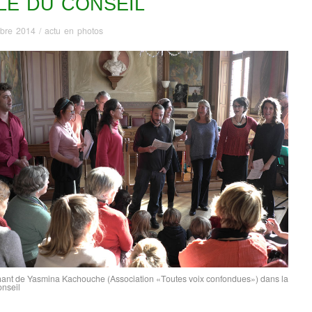
LE DU CONSEIL
bre 2014
/
actu en photos
 chant de Yasmina Kachouche (Association «Toutes voix confondues») dans la
onseil