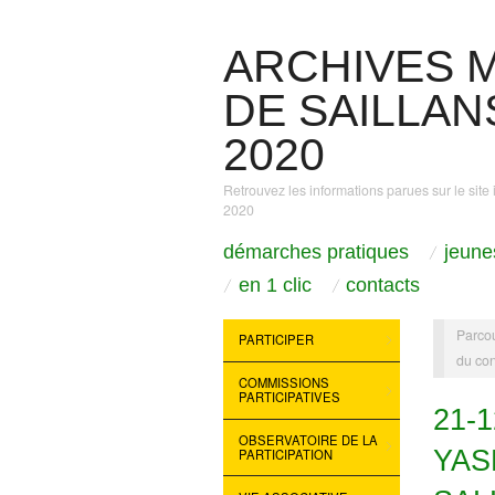
ARCHIVES M
DE SAILLANS
2020
Retrouvez les informations parues sur le site 
2020
démarches pratiques
jeune
en 1 clic
contacts
Parcou
PARTICIPER
du con
COMMISSIONS
PARTICIPATIVES
21-
OBSERVATOIRE DE LA
YAS
PARTICIPATION