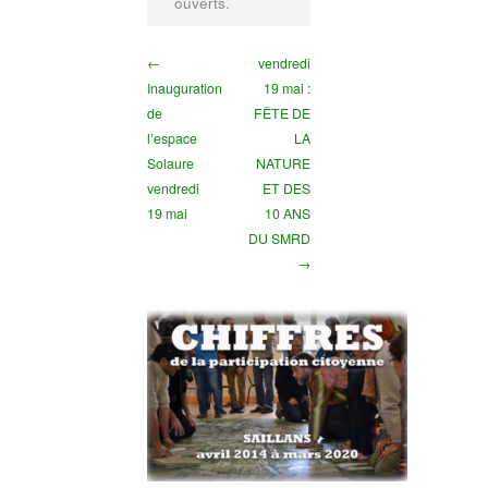
ouverts.
←
vendredi
Inauguration
19 mai :
de
FÊTE DE
l’espace
LA
Solaure
NATURE
vendredi
ET DES
19 mai
10 ANS
DU SMRD
→