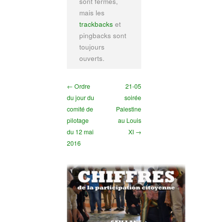
sont fermés,
mais les
trackbacks
et
pingbacks sont
toujours
ouverts.
← Ordre
21-05
du jour du
soirée
comité de
Palestine
pilotage
au Louis
du 12 mai
XI →
2016