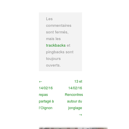
Les
commentaires
sont fermés,
mais les
trackbacks
et
pingbacks sont
toujours
ouverts.
←
13 et
14/02/16
14/02/16
repas
Rencontres
partagé à
autour du
l’Oignon
jonglage
→