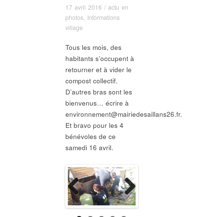
17 avril 2016
/
actu en
photos
,
Informations
village
Tous les mois, des
habitants s’occupent à
retourner et à vider le
compost collectif.
D’autres bras sont les
bienvenus… écrire à
environnement@mairiedesaillans26.fr.
Et bravo pour les 4
bénévoles de ce
samedi 16 avril.
Previous
Next