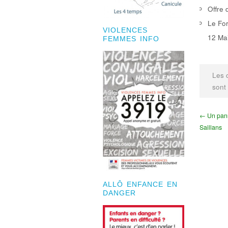
Offre 
Le For
VIOLENCES
12 Mai
FEMMES INFO
Les 
sont
← Un pann
Saillans
ALLÔ ENFANCE EN
DANGER