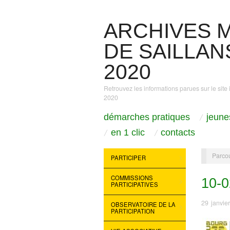
ARCHIVES M
DE SAILLANS
2020
Retrouvez les informations parues sur le site 
2020
démarches pratiques
jeune
en 1 clic
contacts
Parcou
PARTICIPER
COMMISSIONS
10-
PARTICIPATIVES
29 janvie
OBSERVATOIRE DE LA
PARTICIPATION