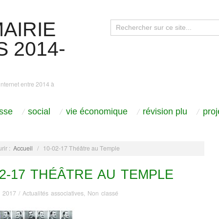
AIRIE
 2014-
internet entre 2014 à
sse
social
vie économique
révision plu
pro
rir :
Accueil
/
10-02-17 Théâtre au Temple
02-17 THÉÂTRE AU TEMPLE
r 2017
/
Actualités associatives
,
Non classé