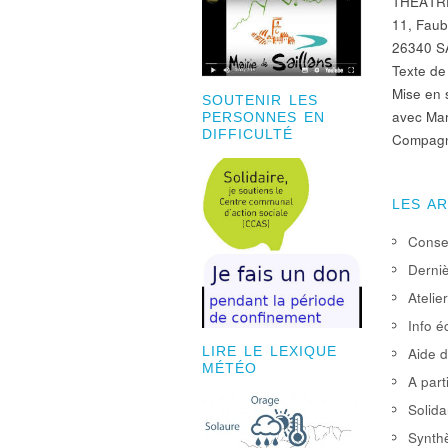
THEÂTR
11, Faub
26340 S
Texte d
Mise en
SOUTENIR LES
avec Ma
PERSONNES EN
DIFFICULTÉ
Compagn
LES A
Consei
Derniè
Atelie
Info é
Aide d
LIRE LE LEXIQUE
MÉTÉO
A part
Solida
Synthè