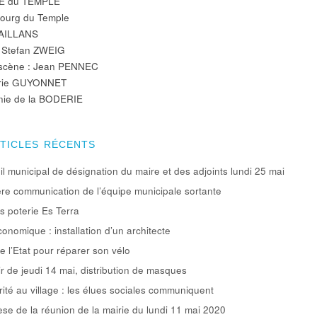
E du TEMPLE
ourg du Temple
AILLANS
e Stefan ZWEIG
 scène : Jean PENNEC
rie GUYONNET
ie de la BODERIE
RTICLES RÉCENTS
l municipal de désignation du maire et des adjoints lundi 25 mai
re communication de l’équipe municipale sortante
rs poterie Es Terra
conomique : installation d’un architecte
e l’Etat pour réparer son vélo
ir de jeudi 14 mai, distribution de masques
rité au village : les élues sociales communiquent
se de la réunion de la mairie du lundi 11 mai 2020