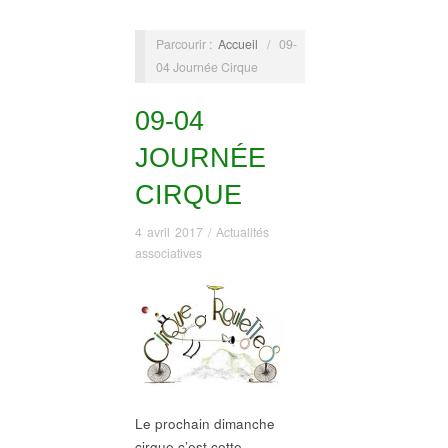
Parcourir :
Accueil
/
09-
04 Journée Cirque
09-04
JOURNÉE
CIRQUE
4 avril 2017
/
Actualités
associatives
Le prochain dimanche
cirque,c’est cette