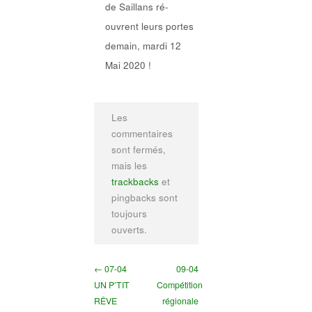
de Saillans ré-
ouvrent leurs portes
demain, mardi 12
Mai 2020 !
Les
commentaires
sont fermés,
mais les
trackbacks
et
pingbacks sont
toujours
ouverts.
← 07-04
09-04
UN P’TIT
Compétition
RÊVE
régionale