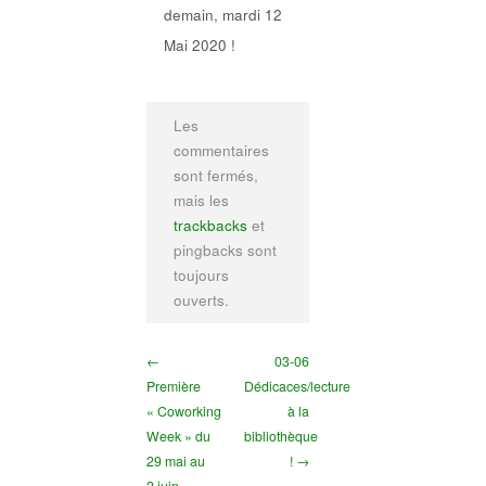
demain, mardi 12
Mai 2020 !
Les
commentaires
sont fermés,
mais les
trackbacks
et
pingbacks sont
toujours
ouverts.
←
03-06
Première
Dédicaces/lecture
« Coworking
à la
Week » du
bibliothèque
29 mai au
! →