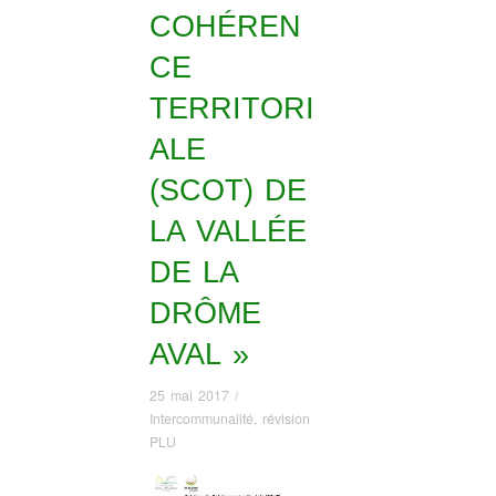
COHÉREN
CE
TERRITORI
ALE
(SCOT) DE
LA VALLÉE
DE LA
DRÔME
AVAL »
25 mai 2017
/
Intercommunalité
,
révision
PLU