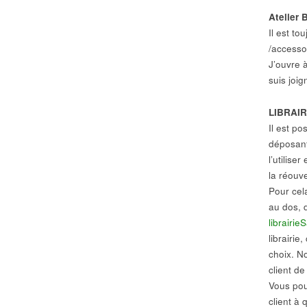
Atelier 
Il est to
/accesso
J’ouvre à
suis joi
LIBRAIR
Il est po
déposant
l’utilise
la réouve
Pour cel
au dos, d
librairi
librairie
choix. N
client de
Vous pou
client à 