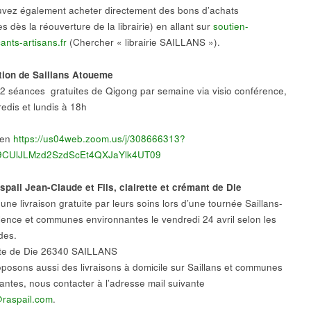
vez également acheter directement des bons d’achats
les dès la réouverture de la librairie) en allant sur
soutien-
nts-artisans.fr
(Chercher « librairie SAILLANS »).
tion de Saillans Atoueme
2 séances gratuites de Qigong par semaine via visio conférence,
redis et lundis à 18h
lien
https://us04web.zoom.us/j/308666313?
CUlJLMzd2SzdScEt4QXJaYlk4UT09
pail Jean-Claude et Fils, clairette et crémant de Die
ne livraison gratuite par leurs soins lors d’une tournée Saillans-
lence et communes environnantes le vendredi 24 avril selon les
es.
te de Die 26340 SAILLANS
posons aussi des livraisons à domicile sur Saillans et communes
antes, nous contacter à l’adresse mail suivante
raspail.com
.