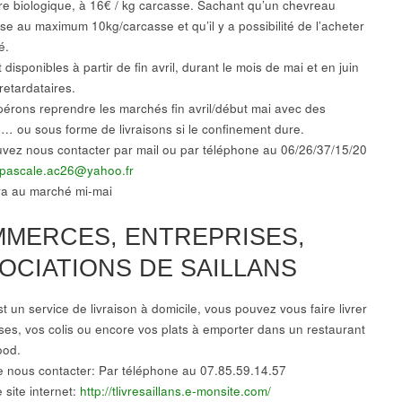
ure biologique, à 16€ / kg carcasse. Sachant qu’un chevreau
èse au maximum 10kg/carcasse et qu’il y a possibilité de l’acheter
é.
t disponibles à partir de fin avril, durant le mois de mai et en juin
retardataires.
érons reprendre les marchés fin avril/début mai avec des
… ou sous forme de livraisons si le confinement dure.
vez nous contacter par mail ou par téléphone au 06/26/37/15/20
pascale.ac26@yahoo.fr
a au marché mi-mai
MERCES, ENTREPRISES,
OCIATIONS DE SAILLANS
t un service de livraison à domicile, vous pouvez vous faire livrer
ses, vos colis ou encore vos plats à emporter dans un restaurant
ood.
t de nous contacter: Par téléphone au 07.85.59.14.57
 site internet:
http://tlivresaillans.e-monsite.com/