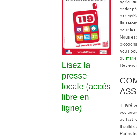
agricult
entier p
par moiti
Ils seron
pour les 
Nous esp
picodons
Vous pou
ou
marie
Lisez la
Reviendr
presse
COM
locale (accès
ASS
libre en
T’livré
es
ligne)
vos cour
ou fast f
Il suffi
Par notre