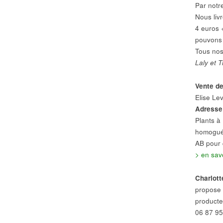
Par notr
Nous liv
4 euros 
pouvons 
Tous nos 
Laly et 
Vente de
Elise Le
Adresse
Plants à
homogués
AB pour 
> en sav
Charlott
propose d
producte
06 87 95