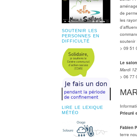
aménageme
de perme
les rayo
d’afflue
SOUTENIR LES
commande
PERSONNES EN
soutenir 
DIFFICULTÉ
> 09 51 
Le salon
Mardi 12
> 06 77 
MA
Informat
LIRE LE LEXIQUE
Prieuré 
MÉTÉO
Fabien P
terre no