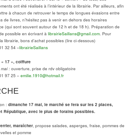
nts ont été réalisés à l’intérieur de la librairie. Par ailleurs, afin
ttre à chacun de retrouver le temps de longues évasions entre
ns de livres, n’hésitez pas à venir en dehors des horaires
nce (qui sont souvent autour de 12 h et de 18 h). Préparation de
 possible en écrivant à
librairieSaillans@gmail.com
. Pour
la librairie, bons d’achat possibles (lire ci-dessous)
01 32 54 –
librairieSaillans
 « 17 », coiffure
 mai :
ouverture, prise de rdv obligatoire
01 97 25 –
emilie.1910@hotmail.fr
RCHE
ion :
dimanche
17
mai, le marché se fera sur les 2 places,
et République, avec le plus de forains possibles.
errier, maraîcher
, propose salades, asperges, fraise, pommes de
uvelles et pomme