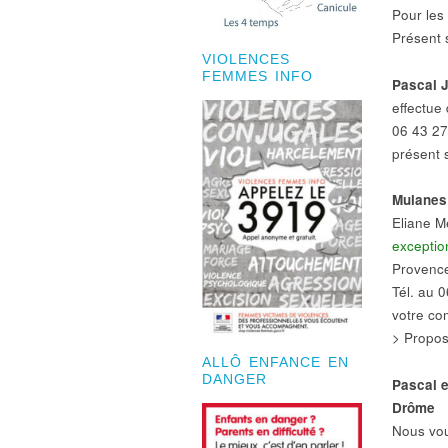
Pour les
Présent 
VIOLENCES
FEMMES INFO
Pascal J
effectue
06 43 27
présent 
Mulanes
Eliane M
exceptio
Provence
Tél. au 
votre co
> Propos
ALLÔ ENFANCE EN
DANGER
Pascal e
Drôme
Nous vou