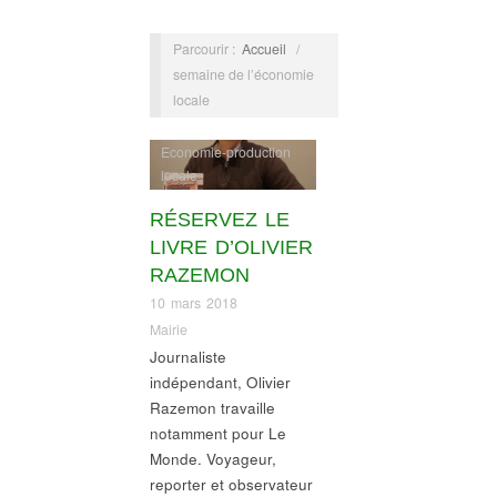
Parcourir :
Accueil
/
semaine de l’économie
locale
Economie-production
locale
RÉSERVEZ LE
LIVRE D’OLIVIER
RAZEMON
10 mars 2018
Mairie
Journaliste
indépendant, Olivier
Razemon travaille
notamment pour Le
Monde. Voyageur,
reporter et observateur